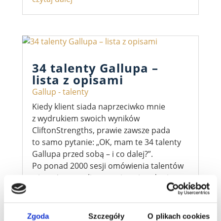
34 talenty Gallupa –
lista z opisami
Gallup - talenty
Kiedy klient siada naprzeciwko mnie
z wydrukiem swoich wyników
CliftonStrengths, prawie zawsze pada
to samo pytanie: „OK, mam te 34 talenty
Gallupa przed sobą – i co dalej?”.
Po ponad 2000 sesji omówienia talentów
wiem, że sama lista z opisami to dopiero
początek....
czytaj dalej
Zgoda
Szczegóły
O plikach cookies