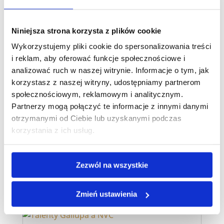
Niniejsza strona korzysta z plików cookie
Wypalenie zawodowe
Wykorzystujemy pliki cookie do spersonalizowania treści
talenty Gallupa
i reklam, aby oferować funkcje społecznościowe i
analizować ruch w naszej witrynie. Informacje o tym, jak
Gallup - talenty
korzystasz z naszej witryny, udostępniamy partnerom
Jak mocne strony mogą prowadzić
społecznościowym, reklamowym i analitycznym.
do wypalenia zawodowego — i co z tym
Partnerzy mogą połączyć te informacje z innymi danymi
zrobić.Badanie UCE Research z 2024 roku
otrzymanymi od Ciebie lub uzyskanymi podczas
pokazało, że blisko 78% aktywnych
korzystania z ich usług.
zawodowo Polaków dostrzega u siebie
przynajmniej jeden symptom wypalenia
zawodowego....
Zezwól na wszystkie
czytaj dalej
Zmień ustawienia