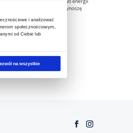
dztwa i charyzmy „Mam mnóstwo energii
dają mi do zrozumienia, że się wynoszę
ołecznościowe i analizować
artnerom społecznościowym,
anymi od Ciebie lub
ezwól na wszystkie