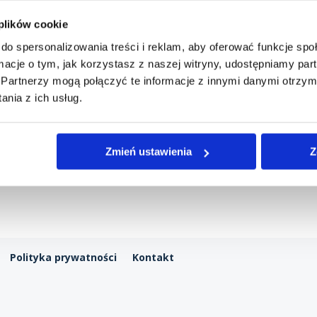
be strony talentów wpływu Gallupa – ciemna strona przywó
ziałania, ale tylko na starcie, potem się wypalam.” „Ludzie 
 plików cookie
nich,...
do spersonalizowania treści i reklam, aby oferować funkcje sp
ormacje o tym, jak korzystasz z naszej witryny, udostępniamy p
Partnerzy mogą połączyć te informacje z innymi danymi otrzym
nia z ich usług.
Zmień ustawienia
Z
Polityka prywatności
Kontakt