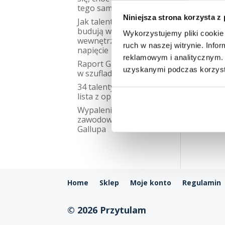
Sła
tego samego?
do d
Niniejsza strona korzysta z
Jak talenty Gallupa
nad 
budują w nas
Wykorzystujemy pliki cookie 
wewnętrzne
ruch w naszej witrynie. Inf
napięcie
reklamowym i analitycznym. 
Raport Gallupa
uzyskanymi podczas korzysta
w szufladzie
34 talenty Gallupa –
lista z opisami
Wypalenie
zawodowe talenty
Gallupa
Home
Sklep
Moje konto
Regulamin
© 2026 Przytulam