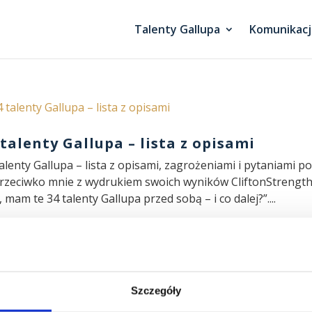
Talenty Gallupa
Komunikacj
 talenty Gallupa – lista z opisami
alenty Gallupa – lista z opisami, zagrożeniami i pytaniami p
rzeciwko mnie z wydrukiem swoich wyników CliftonStrength
 mam te 34 talenty Gallupa przed sobą – i co dalej?”....
abe strony talentów wpływu Gallupa
Szczegóły