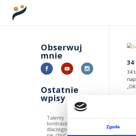
Obserwuj
mnie
34
34 t
nap
„OK,
Ostatnie
wpisy
Talenty
kontrastowe:
Sł
Zgoda
dlaczego kłócimy
się, choć chcemy