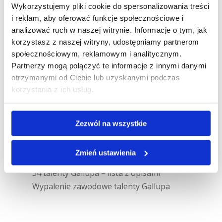
Wykorzystujemy pliki cookie do spersonalizowania treści
i reklam, aby oferować funkcje społecznościowe i
analizować ruch w naszej witrynie. Informacje o tym, jak
korzystasz z naszej witryny, udostępniamy partnerom
społecznościowym, reklamowym i analitycznym.
Partnerzy mogą połączyć te informacje z innymi danymi
otrzymanymi od Ciebie lub uzyskanymi podczas
Ostatnie wpisy
korzystania z ich usług.
Talenty kontrastowe: dlaczego kłócimy
się, choć chcemy tego samego?
Zezwól na wszystkie
Jak talenty Gallupa budują w nas
wewnętrzne napięcie
Zmień ustawienia
Raport Gallupa w szufladzie
34 talenty Gallupa – lista z opisami
Wypalenie zawodowe talenty Gallupa