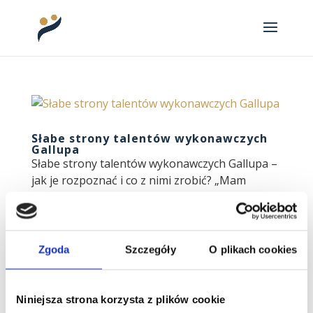
Słabe strony talentów wykonawczych
Gallupa
Słabe strony talentów wykonawczych Gallupa –
jak je rozpoznać i co z nimi zrobić? „Mam
w sobie ciągłą potrzebę osiągania. Jestem
zaniepokojony, gdy przez jakiś czas jest
spokojnie.” „Próbuję rozwiązywać problemy,
które jeszcze...
Zgoda
Szczegóły
O plikach cookies
Obserwuj mnie
Niniejsza strona korzysta z plików cookie