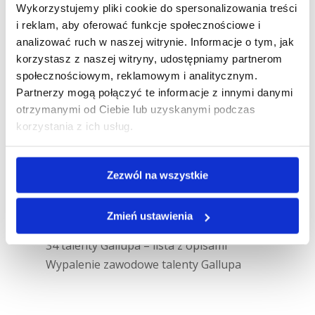
Wykorzystujemy pliki cookie do spersonalizowania treści
i reklam, aby oferować funkcje społecznościowe i
analizować ruch w naszej witrynie. Informacje o tym, jak
korzystasz z naszej witryny, udostępniamy partnerom
społecznościowym, reklamowym i analitycznym.
Partnerzy mogą połączyć te informacje z innymi danymi
otrzymanymi od Ciebie lub uzyskanymi podczas
Ostatnie wpisy
korzystania z ich usług.
Talenty kontrastowe: dlaczego kłócimy
się, choć chcemy tego samego?
Zezwól na wszystkie
Jak talenty Gallupa budują w nas
wewnętrzne napięcie
Zmień ustawienia
Raport Gallupa w szufladzie
34 talenty Gallupa – lista z opisami
Wypalenie zawodowe talenty Gallupa