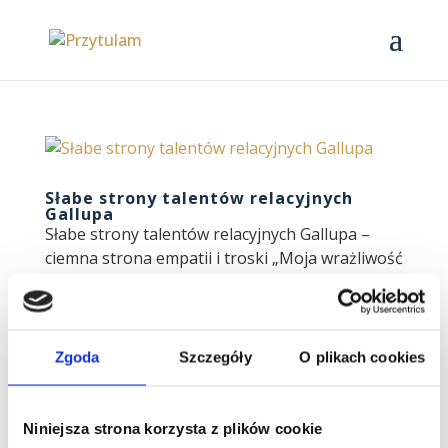
Słabe strony talentów relacyjnych
Gallupa
Słabe strony talentów relacyjnych Gallupa –
ciemna strona empatii i troski „Moja wrażliwość
doprowadza mnie do szału. Nie chcę tak mocno
czuć.” „Za późno dostrzegam problemy.
Mój entuzjazm straszliwie mnie zwodzi.” „Mam
wyrzuty sumienia...
Zgoda
Szczegóły
O plikach cookies
Obserwuj mnie
Niniejsza strona korzysta z plików cookie