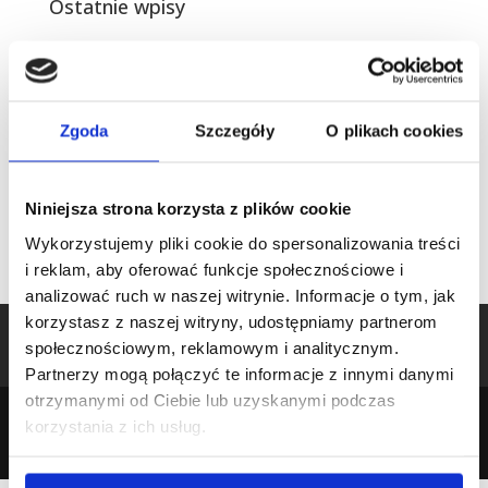
Ostatnie wpisy
Talenty kontrastowe: dlaczego kłócimy się, choć
chcemy tego samego?
Jak talenty Gallupa budują w nas wewnętrzne napięcie
Zgoda
Szczegóły
O plikach cookies
Raport Gallupa w szufladzie
34 talenty Gallupa – lista z opisami
Niniejsza strona korzysta z plików cookie
Wypalenie zawodowe talenty Gallupa
Wykorzystujemy pliki cookie do spersonalizowania treści
i reklam, aby oferować funkcje społecznościowe i
analizować ruch w naszej witrynie. Informacje o tym, jak
korzystasz z naszej witryny, udostępniamy partnerom
Home
Sklep
Moje konto
Regulamin
społecznościowym, reklamowym i analitycznym.
Polityka prywatności
Kontakt
Partnerzy mogą połączyć te informacje z innymi danymi
otrzymanymi od Ciebie lub uzyskanymi podczas
korzystania z ich usług.
© 2026 Przytulam