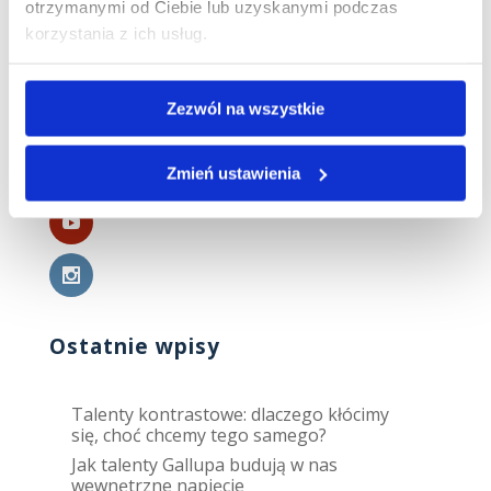
ale tylko na starcie, potem się wypalam.”
otrzymanymi od Ciebie lub uzyskanymi podczas
„Ludzie dają mi do zrozumienia, że się wynoszę
korzystania z ich usług.
nad nich,...
Zezwól na wszystkie
Obserwuj mnie
Zmień ustawienia
Ostatnie wpisy
Talenty kontrastowe: dlaczego kłócimy
się, choć chcemy tego samego?
Jak talenty Gallupa budują w nas
wewnętrzne napięcie