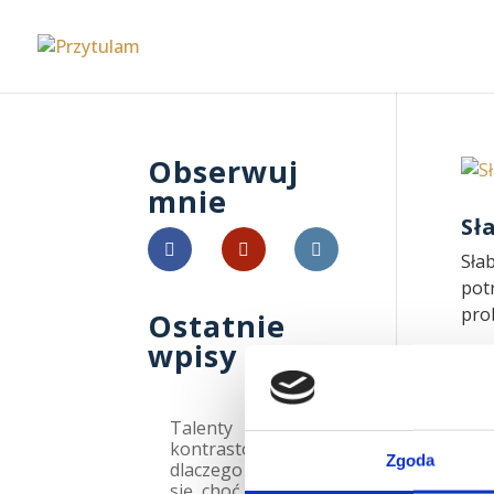
Obserwuj
mnie
Sł
Sła
pot
prob
Ostatnie
wpisy
Talenty
kontrastowe:
Zgoda
dlaczego kłócimy
się, choć chcemy