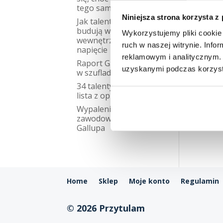
tego samego?
Niniejsza strona korzysta z
Jak talenty Gallupa
budują w nas
Wykorzystujemy pliki cookie 
wewnętrzne
ruch w naszej witrynie. Inf
napięcie
reklamowym i analitycznym. 
Raport Gallupa
uzyskanymi podczas korzysta
w szufladzie
34 talenty Gallupa –
lista z opisami
Wypalenie
zawodowe talenty
Gallupa
Home
Sklep
Moje konto
Regulamin
© 2026 Przytulam