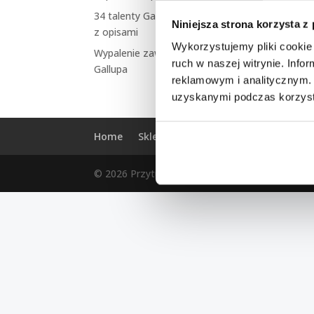
34 talenty Gallupa – lista
Niniejsza strona korzysta z
z opisami
Wykorzystujemy pliki cookie 
Wypalenie zawodowe talenty
ruch w naszej witrynie. Inf
Gallupa
reklamowym i analitycznym. 
uzyskanymi podczas korzysta
Home
Sklep
Moje konto
Regulamin
© 2026 Przytulam