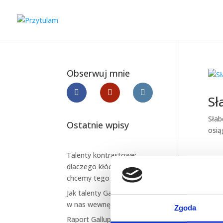
Obserwuj mnie
Sł
Słab
Ostatnie wpisy
osią
Talenty kontrastowe:
dlaczego kłócimy się, choć
chcemy tego samego?
Jak talenty Gallupa budują
w nas wewnętrzne napięcie
Zgoda
Raport Gallupa w szufladzie