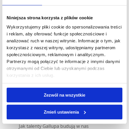
swoich wyników CliftonStrengths, prawie
zawsze pada to samo pytanie: „OK, mam te 34
Niniejsza strona korzysta z plików cookie
talenty Gallupa przed sobą – i co dalej?”....
Wykorzystujemy pliki cookie do spersonalizowania treści
i reklam, aby oferować funkcje społecznościowe i
Obserwuj mnie
analizować ruch w naszej witrynie. Informacje o tym, jak
korzystasz z naszej witryny, udostępniamy partnerom
społecznościowym, reklamowym i analitycznym.
Partnerzy mogą połączyć te informacje z innymi danymi
otrzymanymi od Ciebie lub uzyskanymi podczas
korzystania z ich usług.
Ostatnie wpisy
Zezwól na wszystkie
Zmień ustawienia
Talenty kontrastowe: dlaczego kłócimy
się, choć chcemy tego samego?
Jak talenty Gallupa budują w nas