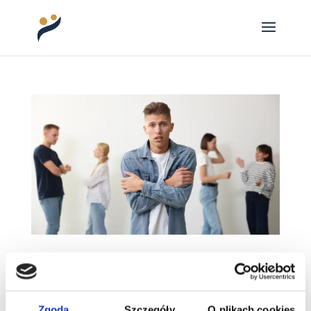
Słabe strony talentów relacyjnych
Gallupa
Słabe strony talentów relacyjnych Gallupa –
ciemna strona empatii i troski „Moja wrażliwość
Zgoda
Szczegóły
O plikach cookies