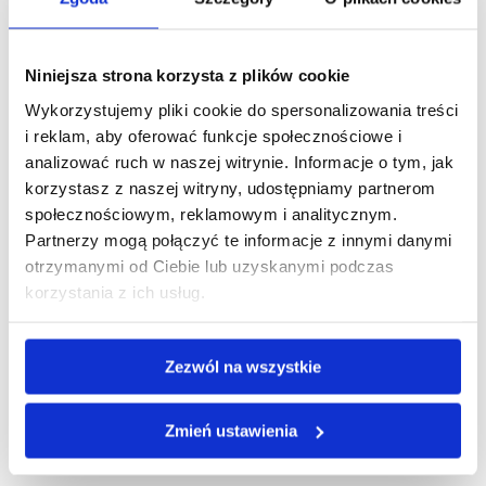
w sobie ciągłą potrzebę osiągania. Jestem
zaniepokojony, gdy przez jakiś czas jest
spokojnie.” „Próbuję rozwiązywać problemy,
Niniejsza strona korzysta z plików cookie
które jeszcze...
Wykorzystujemy pliki cookie do spersonalizowania treści
i reklam, aby oferować funkcje społecznościowe i
Obserwuj mnie
analizować ruch w naszej witrynie. Informacje o tym, jak
korzystasz z naszej witryny, udostępniamy partnerom
społecznościowym, reklamowym i analitycznym.
Partnerzy mogą połączyć te informacje z innymi danymi
otrzymanymi od Ciebie lub uzyskanymi podczas
korzystania z ich usług.
Zezwól na wszystkie
Ostatnie wpisy
Zmień ustawienia
Talenty kontrastowe: dlaczego kłócimy
się, choć chcemy tego samego?