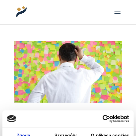
Słabe strony talentów wykonawczych
Gallupa
Słabe strony talentów wykonawczych Gallupa –
jak je rozpoznać i co z nimi zrobić? „Mam
Zgoda
Szczegóły
O plikach cookies