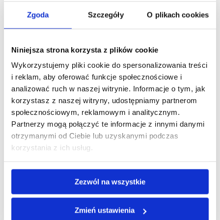
Słabe strony talentów wpływu Gallupa
Słabe strony talentów wpływu Gallupa – ciemna
Zgoda
Szczegóły
O plikach cookies
strona przywództwa i charyzmy „Mam
mnóstwo energii do działania,
ale tylko na starcie, potem się wypalam.”
Niniejsza strona korzysta z plików cookie
„Ludzie dają mi do zrozumienia, że się wynoszę
Wykorzystujemy pliki cookie do spersonalizowania treści
nad nich,...
i reklam, aby oferować funkcje społecznościowe i
analizować ruch w naszej witrynie. Informacje o tym, jak
korzystasz z naszej witryny, udostępniamy partnerom
Obserwuj mnie
społecznościowym, reklamowym i analitycznym.
Partnerzy mogą połączyć te informacje z innymi danymi
otrzymanymi od Ciebie lub uzyskanymi podczas
korzystania z ich usług.
Zezwól na wszystkie
Ostatnie wpisy
Zmień ustawienia