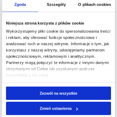
Talenty Gallupa przewodnik
Zgoda
Szczegóły
O plikach cookies
Talenty Gallupa – kompletny przewodnik
po CliftonStrengths® Być może mówisz sobie
“Talenty gallupa? Ale ja tego nie mam!”. Otóż,
Niniejsza strona korzysta z plików cookie
z talentami jest trochę jak z poziomem morza,
Wykorzystujemy pliki cookie do spersonalizowania treści
do którego odnosimy wysokości bezwzględne...
i reklam, aby oferować funkcje społecznościowe i
analizować ruch w naszej witrynie. Informacje o tym, jak
Obserwuj mnie
korzystasz z naszej witryny, udostępniamy partnerom
społecznościowym, reklamowym i analitycznym.
Partnerzy mogą połączyć te informacje z innymi danymi
otrzymanymi od Ciebie lub uzyskanymi podczas
korzystania z ich usług.
Zezwól na wszystkie
Ostatnie wpisy
Zmień ustawienia
Talenty kontrastowe: dlaczego kłócimy