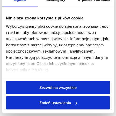
w sobie ciągłą potrzebę osiągania. Jestem
zaniepokojony, gdy przez jakiś czas jest
spokojnie.” „Próbuję rozwiązywać problemy,
Niniejsza strona korzysta z plików cookie
które jeszcze...
Wykorzystujemy pliki cookie do spersonalizowania treści
i reklam, aby oferować funkcje społecznościowe i
Obserwuj mnie
analizować ruch w naszej witrynie. Informacje o tym, jak
korzystasz z naszej witryny, udostępniamy partnerom
społecznościowym, reklamowym i analitycznym.
Partnerzy mogą połączyć te informacje z innymi danymi
otrzymanymi od Ciebie lub uzyskanymi podczas
korzystania z ich usług.
Zezwól na wszystkie
Ostatnie wpisy
Zmień ustawienia
Talenty kontrastowe: dlaczego kłócimy
się, choć chcemy tego samego?