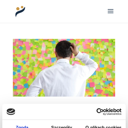
Słabe strony talentów wykonawczych
Gallupa
Słabe strony talentów wykonawczych Gallupa –
jak je rozpoznać i co z nimi zrobić? „Mam
Zgoda
Szczegóły
O plikach cookies