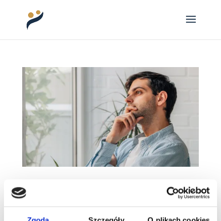
Słabe strony talentów myślenia
strategicznego Gallupa
Słabe strony talentów myślenia strategicznego
Gallupa – gdy głowa nie pozwala odpocząć
Zgoda
Szczegóły
O plikach cookies