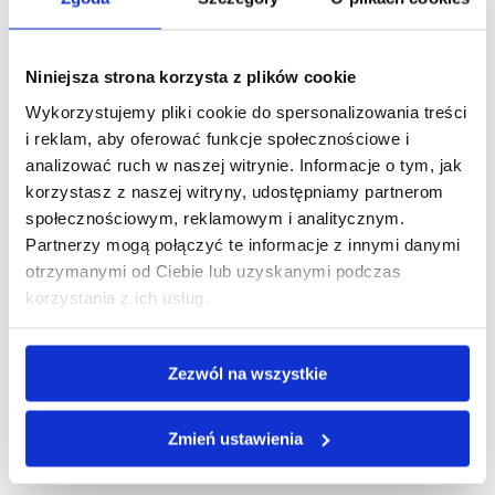
„Skąd czerpać motywację do działania, skoro
samo myślenie jest takie przyjemne?” „Wiem
dużo, ale trudno mi o sobie myśleć w roli
Niniejsza strona korzysta z plików cookie
eksperta.” „Nie...
Wykorzystujemy pliki cookie do spersonalizowania treści
i reklam, aby oferować funkcje społecznościowe i
Obserwuj mnie
analizować ruch w naszej witrynie. Informacje o tym, jak
korzystasz z naszej witryny, udostępniamy partnerom
społecznościowym, reklamowym i analitycznym.
Partnerzy mogą połączyć te informacje z innymi danymi
otrzymanymi od Ciebie lub uzyskanymi podczas
korzystania z ich usług.
Zezwól na wszystkie
Ostatnie wpisy
Zmień ustawienia
Talenty kontrastowe: dlaczego kłócimy
się, choć chcemy tego samego?