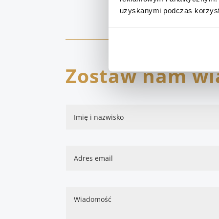
Talentify Sp. z 
uzyskanymi podczas korzysta
Zostaw nam w