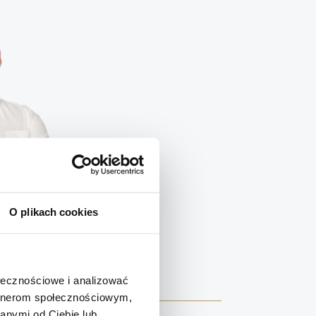
O plikach cookies
znej
ołecznościowe i analizować
artnerom społecznościowym,
anymi od Ciebie lub