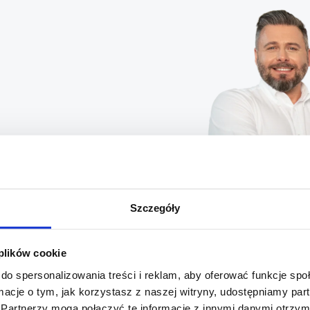
Piotr Antosiewicz
Szczegóły
Trener komunikacji empatyc
+48 514 822 011
piotr@przytulam.pl
 plików cookie
do spersonalizowania treści i reklam, aby oferować funkcje sp
ormacje o tym, jak korzystasz z naszej witryny, udostępniamy p
Partnerzy mogą połączyć te informacje z innymi danymi otrzym