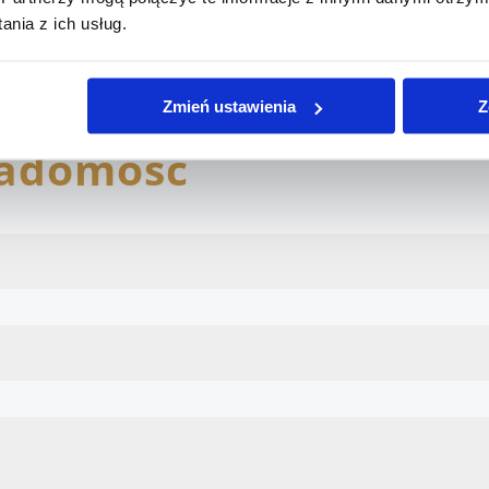
o.o.
|
ul. Cienista 19, 05-077 Warszawa | NIP 9522283326 
nia z ich usług.
Kontakt: +48 530 50 30 50 | biuro@przytulam.pl
Zmień ustawienia
Z
iadomość