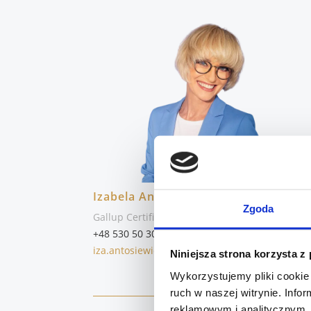
Izabela Antosiewicz
Zgoda
Gallup Certified Strengths Coach
+48 530 50 30 50
iza.antosiewicz@przytulam.pl
Niniejsza strona korzysta z
Wykorzystujemy pliki cookie 
ruch w naszej witrynie. Inf
reklamowym i analitycznym. 