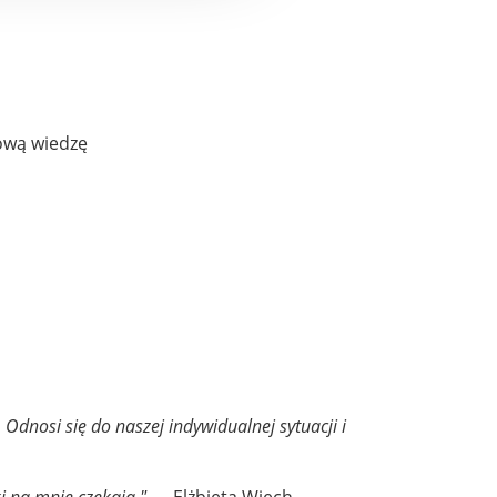
nową wiedzę
 Odnosi się do naszej indywidualnej sytuacji i
i na mnie czekają."
— Elżbieta Więch