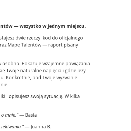
lentów — wszystko w jednym miejscu.
tajesz dwie rzeczy: kod do oficjalnego
oraz Mapę Talentów — raport pisany
w osobno. Pokazuje wzajemne powiązania
ię Twoje naturalne napięcia i gdzie leży
filu. Konkretnie, pod Twoje wyzwanie
nie.
ki i opisujesz swoją sytuację. W kilka
 o mnie.”
— Basia
czekiwania.”
— Joanna B.