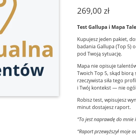
269,00
zł
Test Gallupa i Mapa Ta
Kupujesz jeden pakiet, dos
badania Gallupa (Top 5) 
pod Twoją sytuację.
Mapa nie opisuje talentó
Twoich Top 5, skąd biorą s
rzeczywista siła tego pro
i Twój kontekst — nie ogól
Robisz test, wpisujesz wyni
minut dostajesz raport.
“To jest naprawdę do mnie i
“Raport przewyższył moje o