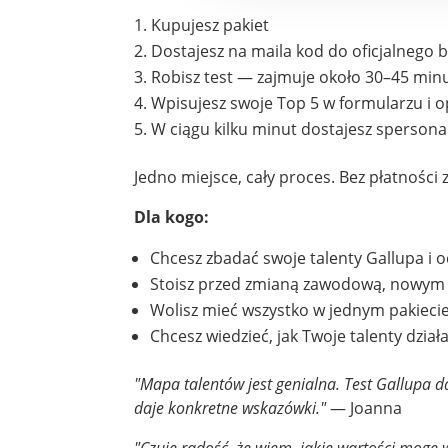
Kupujesz pakiet
Dostajesz na maila kod do oficjalnego 
Robisz test — zajmuje około 30–45 min
Wpisujesz swoje Top 5 w formularzu i o
W ciągu kilku minut dostajesz spersona
Jedno miejsce, cały proces. Bez płatności
Dla kogo:
Chcesz zbadać swoje talenty Gallupa i od
Stoisz przed zmianą zawodową, nowym p
Wolisz mieć wszystko w jednym pakiecie
Chcesz wiedzieć, jak Twoje talenty dział
"Mapa talentów jest genialna. Test Gallupa da
daje konkretne wskazówki."
— Joanna
"Czuję radość, że wiem, jakie wartości mogę 