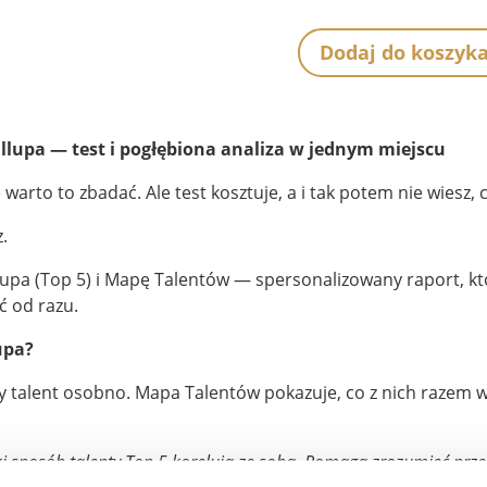
Dodaj do koszyk
ilość
Mapa
talentów
-
lupa — test i pogłębiona analiza w jednym miejscu
Pakiet
 warto to zbadać. Ale test kosztuje, a i tak potem nie wiesz, 
Starter
(raport
.
+
kod
lupa (Top 5) i Mapę Talentów — spersonalizowany raport, kt
do
ć od razu.
badania
upa?
Gallupa)
 talent osobno. Mapa Talentów pokazuje, co z nich razem wyn
ki sposób talenty Top 5 korelują ze sobą. Pomaga zrozumieć prz