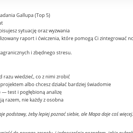
badania Gallupa (Top 5)
ut
pisujesz sytuację oraz wyzwania
lizowany raport i ćwiczenia, które pomogą Ci zintegrować 
 zagranicznych i zbędnego stresu.
 razu wiedzieć, co z nimi zrobić
rojektem albo chcesz działać bardziej świadomie
 — test i pogłębioną analizę
ają razem, nie każdy z osobna
je podstawy, żeby lepiej poznać siebie, ale Mapa daje coś więcej.
wnieść do nowego zespołu, i jednocześnie poznałam, jakie pułapk