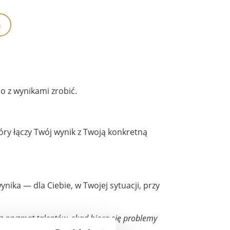
a
co z wynikami zrobić.
óry łączy Twój wynik z Twoją konkretną
ika — dla Ciebie, w Twojej sytuacji, przy
ez pryzmat talentów, skąd biorą się problemy