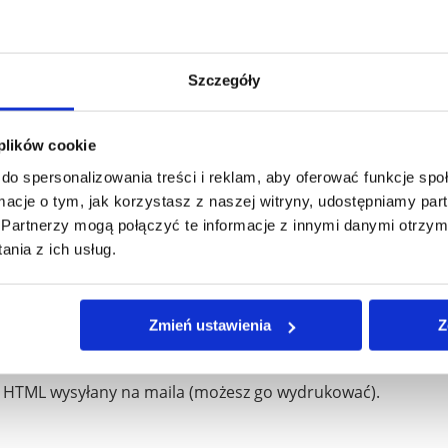
"
— Basia
e od mojej codzienności."
— Lidia
 sytuację, z którą mam obecnie problem."
— Rafał
Szczegóły
 plików cookie
lenty razem tworzą unikalny sposób bycia i działania
do spersonalizowania treści i reklam, aby oferować funkcje sp
, którzy pracują lub żyją z Tobą
ormacje o tym, jak korzystasz z naszej witryny, udostępniamy p
tóre razem dają Ci przewagę
Partnerzy mogą połączyć te informacje z innymi danymi otrzym
nty wchodzą w konflikt i co z tym zrobić
nia z ich usług.
e możesz generować nieświadomie
ogólne rady, ale konkretnie pod Twoją kombinację
Zmień ustawienia
Z
po przeczytaniu wyniku
e HTML wysyłany na maila (możesz go wydrukować).