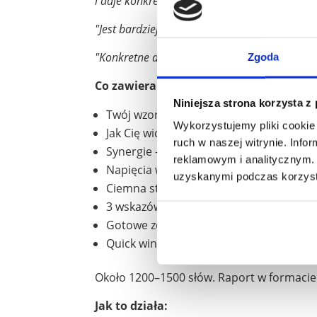
i daje konkretne wskazówki, jak je rozwiązać.
"Jest bardziej spersonalizowane, nie oderwan
"Konkretne dane dotyczące mnie, wrzucone w
Zgoda
Co zawiera raport:
Niniejsza strona korzysta z
Twój wzorzec dominujący — jak Twoje ta
Wykorzystujemy pliki cookie 
Jak Cię widzą inni — co obserwują ludzie
ruch w naszej witrynie. Inf
Synergie — konkretne pary talentów, k
reklamowym i analitycznym. 
Napięcia wewnętrzne — gdzie Twoje tale
uzyskanymi podczas korzysta
Ciemna strona profilu — wzorce, któr
3 wskazówki pod Twoje wyzwanie — nie 
Gotowe zdania do CV i LinkedIn
Quick win — co możesz zrobić od razu 
Około 1200–1500 słów. Raport w formaci
Jak to działa: