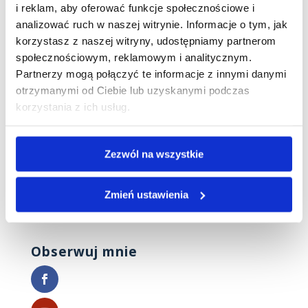
i reklam, aby oferować funkcje społecznościowe i
Bożego Narodzenia, przychodzi do nas czasami
analizować ruch w naszej witrynie. Informacje o tym, jak
refleksja, dlaczego świąteczny czas jest dla
korzystasz z naszej witryny, udostępniamy partnerom
jednych wyczekiwaną uroczystością, a dla...
społecznościowym, reklamowym i analitycznym.
Partnerzy mogą połączyć te informacje z innymi danymi
Rozmówki świąteczne, czyli jak
otrzymanymi od Ciebie lub uzyskanymi podczas
czerpać przyjemność z obecności
korzystania z ich usług.
bliskich przy stole wigilijnym.
Stół, zwłaszcza w czasie Świąt, jest miejscem,
gdzie spotykają się różne osobowości,
Zezwól na wszystkie
przekonania i historie życiowe. W tym czasie,
pełnym ciepła i rodzinnej atmosfery, kryją się
też potencjalne pułapki komunikacyjne, które
Zmień ustawienia
mogą prowadzić do spięć. Wyobraźmy sobie...
Obserwuj mnie