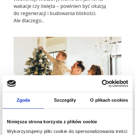
wakacje czy święta – powinien być okazją
do regeneracji i budowania bliskości.
Ale dlaczego...
Zgoda
Szczegóły
O plikach cookies
Talenty Gallupa w rodzinie: jak
komunikować się z bliskimi w święta
Traktuj ich tak, jak chcieliby być traktowani –
Niniejsza strona korzysta z plików cookie
talentowa komunikacja na okres
Wykorzystujemy pliki cookie do spersonalizowania treści
okołoświąteczny. Kiedy zbliżają się Święta